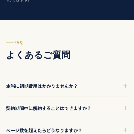
FAQ
よくあるご質問
本当に初期費用はかかりませんか？
はい、いずれのプランも初期費用0円です。月額費用のみでホー
契約期間中に解約することはできますか？
ムページを制作・維持できます。ドメイン取得費・サーバー代も
月額に含まれています。
基本的に1年契約（自動更新）です。契約期間中の解約は残月数
ページ数を超えたらどうなりますか？
分の費用が発生する場合があります。詳細は契約書にてご確認く