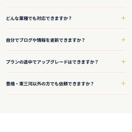
ださい。1年契約終了後は更新しない選択も可能です。
プランのページ数を超える場合は、追加ページ1枚あたり5,000円
どんな業種でも対応できますか？
（税抜）で対応します。事前にご相談いただければお見積もりし
ます。
飲食店・美容室・整体院・士業・建設業・製造業・小売業・個人
自分でブログや情報を更新できますか？
事業主など幅広い業種に対応しています。海外向けサイトやイン
ドネシア語対応も可能です。
はい、スタンダード・プレミアムプランではブログや新着情報を
プランの途中でアップグレードはできますか？
お客様自身で簡単に更新・投稿できます。制作ツールに応じた操
作方法のレクチャーも行います。
はい、更新のタイミングでプランを変更することができます。事
豊橋・東三河以外の方でも依頼できますか？
業の成長に合わせて柔軟にご対応します。
はい、全国からご依頼いただけます。お問い合わせフォームやオ
ンラインミーティングでのやり取りが基本です。