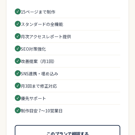
15ページまで制作
スタンダードの全機能
月次アクセスレポート提供
SEO対策強化
改善提案（月1回）
SNS連携・埋め込み
月3回まで修正対応
優先サポート
制作目安 7〜10営業日
このプランで相談する